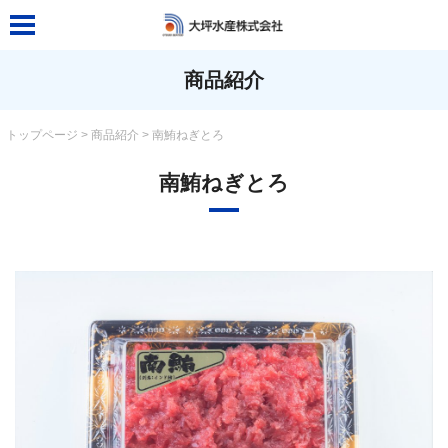
MENU
トップページ
商品紹介
大坪水産について
トップページ
>
商品紹介
> 南鮪ねぎとろ
商品紹介
南鮪ねぎとろ
商品紹介
大トロ切落し
南鮪中トロ切落し
鉢鮪中トロ切落し
鉢鮪赤身切落し
袖長ハラモ切落し