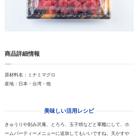
サーモン切落し
本鮪入ねぎとろ
南鮪ねぎとろ
鉢ねぎとろ
商品詳細情報
ねぎとろ
イカねぎとろ
原材料名：ミナミマグロ
まぐろセット
産地：日本・台湾・他
新着情報一覧
工場案内
美味しい活用レシピ
工場案内
きゅうりや刻み沢庵、とろろ、玉子焼などと軍艦にして、ホ
ームパーティーメニューに追加してもいいですね。天かすや
本社工場