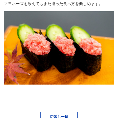
マヨネーズを添えてもまた違った食べ方を楽しめます。
品質への取り組み
品質への取り組み
食品安全・品質方針
健康経営優良法人2021
採用情報
採用情報
大坪水産の魅力
フォトギャラリー
社長メッセージ
募集要項
切落し一覧